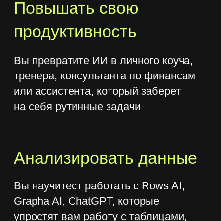
Создадим
собственного
аватара
В бонусном модуле освоим
технологии для производства
мультимедийного контента