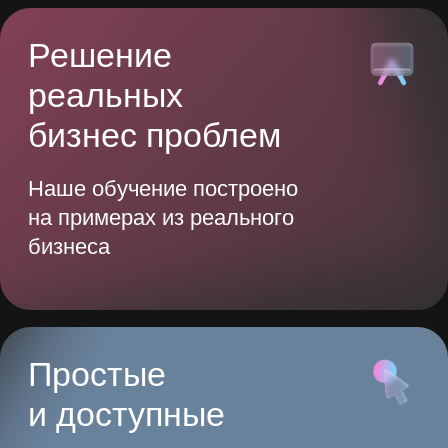
Для всех
уровней
Подходит для руководителей
и сотрудников, формируя единую
культуру работы с ИИ
Актуальные
материалы
Программа обновляется
с учетом трендов
и адаптирована под рынок РФ
и СНГ