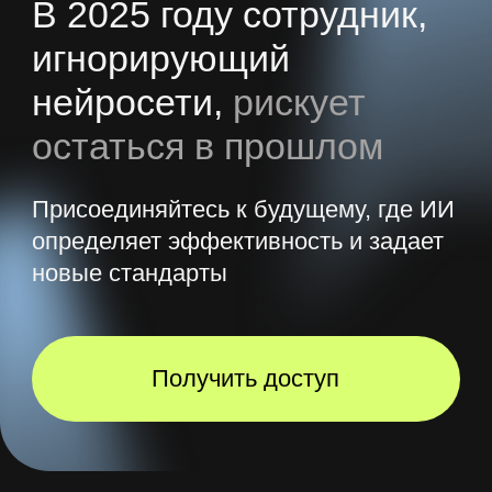
В результате вы
научитесь
Работать с разными
нейросетями
Вы познакомитесь со всеми
востребованными нейросетями,
на реальных кейсах разберетесь
в их функционале и внедрите в свою
работу
Создавать уникальный