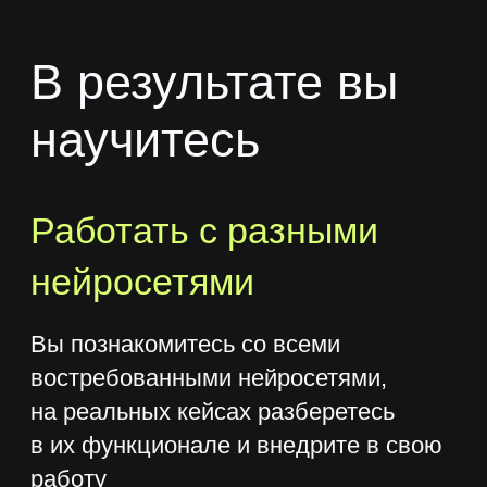
Дмитрий Чинянин
Эксперт по внедрению ИИ в бизнес
с опытом более 2,5 лет, автор
образовательных курсов
и предприниматель.
Реализовал проекты для Borjomi,
Азбука Вкуса, Lerna.
Создает и внедряет ИИ-решения:
прогнозирование продаж,
автоматизация HR, генерация
корпоративных презентаций.
Преподаватель GeekBrains и Lerna,
автор курсов по нейросетям
и digital-маркетингу.