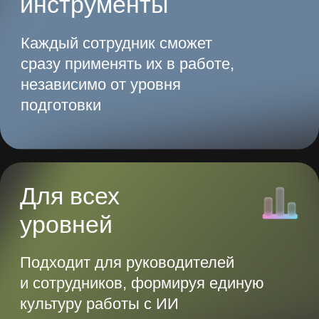
В 2025 году сотрудник,
игнорирующий
нейросети,
рискует
остаться в прошлом
Присоединяйтесь к будущему, где ИИ
определяет эффективность и задает
новые стандарты
Получить доступ
Начните экономить
до 20 часов