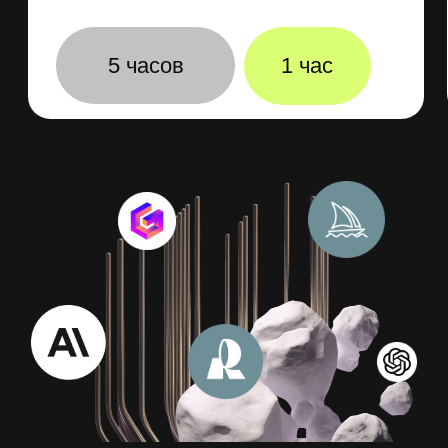
Анализировать данные
Вы научитест работать с Rows AI,
Grapha AI, ChatGPT, которые
упростят вам работу с таблицами,
помогут находить ошибки и быстро
генерить качественные выводы
Эксперт курса