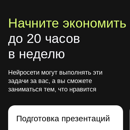
контент
C помощью Midjorney и DALL-E ваши
иллюстрации и изображения выйдут
на новый уровень, презентации
будут захватывать внимание,
а благодаря ChatGPT и TandexGPT
копирайтинг перестанет отбирать
много времени
Повышать свою
продуктивность
Вы превратите ИИ в личного коуча,
тренера, консультанта по финансам
или ассистента, который заберет
на себя рутинные задачи