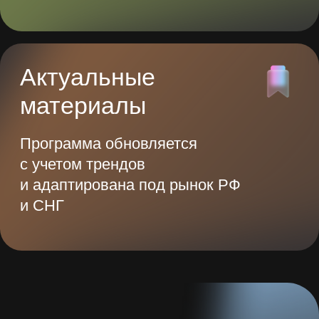
в неделю
Нейросети могут выполнять эти
задачи за вас, а вы сможете
заниматься тем, что нравится
Адаптация
Подготовка презентаций
под ваканс
2 часа
5 часов
1 час