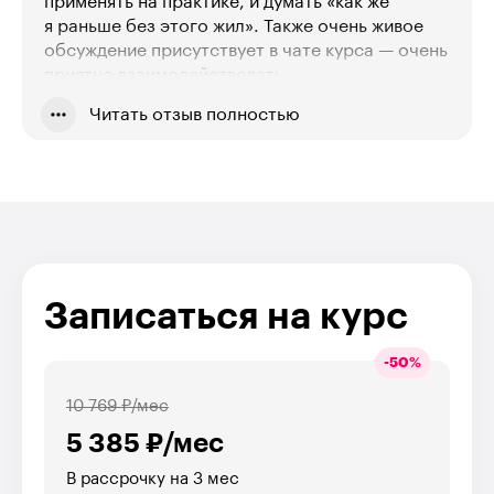
применять на практике, и думать «как же
я раньше без этого жил». Также очень живое
обсуждение присутствует в чате курса — очень
приятно взаимодействовать
с единомышленниками. В целом, спасибо
Читать отзыв полностью
авторам курса и кураторам за проделанную
работу, курс очень крутой, полезный, нужный
для всех, кто хочет знать кто он или она, и чего
вы хотите.
Записаться на курс
-
50
%
10 769 ₽/мес
5 385 ₽/мес
В рассрочку на 3 мес