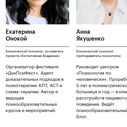
Екатерина
Анна
Онокой
Якушенко
Клинический психолог, основатель
Клинический психолог,
проекта «Когнитивная Академия»
преподаватель психологии
Организатор фестиваля
Руководит центром
«ДокПсиФест». Адепт
«Психология по-
доказательных подходов в
человечески». Прораб
психотерапии: КПТ, ACT и
5 лет в психиатрическ
схема-терапии. Автор и
больнице и год — в кл
ведущая
расстройств пищевого
психообразовательных
поведения. Ведёт
курсов и мероприятий.
психообразовательны
блог.