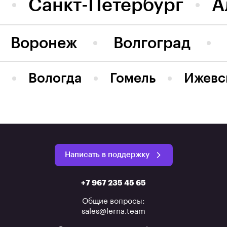
Санкт-Петербург
А
Воронеж
Волгоград
Вологда
Гомель
Ижевс
Написать в поддержку
+7 967 235 45 65
Общие вопросы:
sales@lerna.team