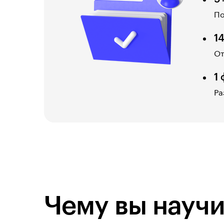
По
1
От
1
Ра
Чему вы научи