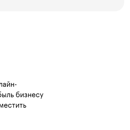
лайн-
быль бизнесу
зместить