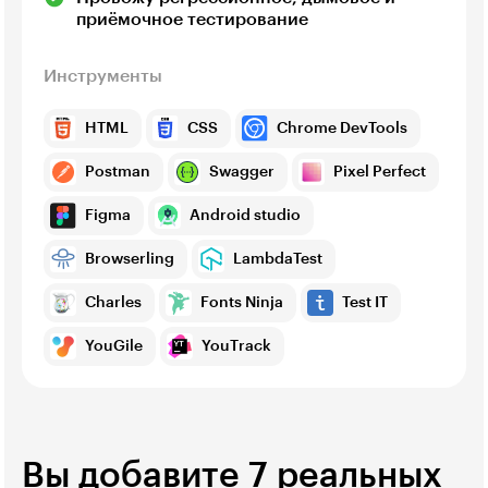
приёмочное тестирование
Инструменты
HTML
CSS
Chrome DevTools
Postman
Swagger
Pixel Perfect
Figma
Android studio
Browserling
LambdaTest
Charles
Fonts Ninja
Test IT
YouGile
YouTrack
Вы добавите 7 реальных