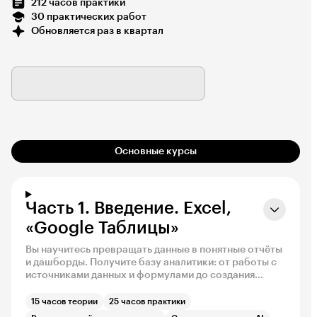
212 часов практики
30 практических работ
Обновляется раз в квартал
Скачать программу (PDF)
Основные курсы
Часть 1. Введение. Excel,
«Google Таблицы»
Вы научитесь превращать данные в понятные отчёты
и дашборды. Получите базу аналитики: от работы с
источниками данных и формулами до создания
сводных таблиц, визуализации и поиска инсайтов.
15 часов теории
25 часов практики