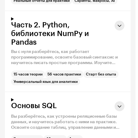
Реальные отчёты для практики
Скрипты, макросы, AI
Часть 2. Python,
библиотеки NumPy и
Pandas
Вы с нуля разберётесь, как работает
программирование, освоите базовый синтаксис и
научитесь писать простые программы. Изучите
ключевые конструкции языка — условия, циклы,
функции и работу с данными — и закрепите навыки
15 часов теории
56 часов практики
Старт без опыта
на практических заданиях.
Универсальный язык для аналитики
Основы SQL
Вы разберётесь, как устроены реляционные базы
данных, и научитесь работать с ними на практике.
Освоите создание таблиц, управление данными и
написание запросов — от базовых операций до