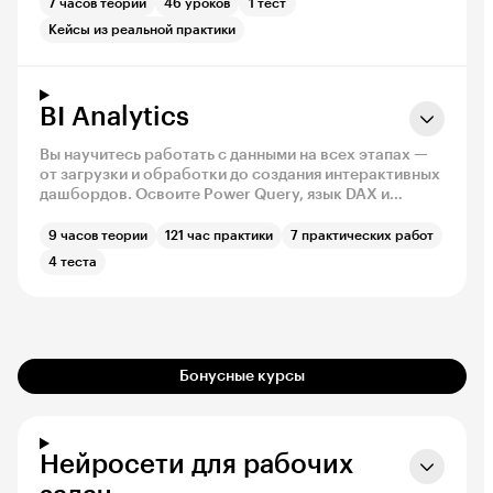
продвинутого анализа.
7 часов теории
46 уроков
1 тест
Кейсы из реальной практики
BI Analytics
Вы научитесь работать с данными на всех этапах —
от загрузки и обработки до создания интерактивных
дашбордов. Освоите Power Query, язык DAX и
инструменты визуализации, чтобы собирать
наглядные отчёты и принимать решения на основе
9 часов теории
121 час практики
7 практических работ
данных.
4 теста
Бонусные курсы
Нейросети для рабочих