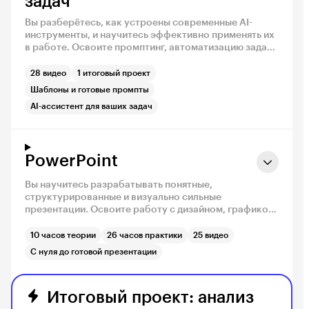
задач
Вы разберётесь, как устроены современные AI-
инструменты, и научитесь эффективно применять их
в работе. Освоите промптинг, автоматизацию задач,
работу с данными и использование ИИ для
коммуникаций, аналитики и управленческих
28 видео
1 итоговый проект
решений.
Шаблоны и готовые промпты
AI-ассистент для ваших задач
PowerPoint
Вы научитесь разрабатывать понятные,
структурированные и визуально сильные
презентации. Освоите работу с дизайном, графикой,
анимацией и подачей, чтобы создавать презентации
для бизнеса, обучения и публичных выступлений.
10 часов теории
26 часов практики
25 видео
C нуля до готовой презентации
Итоговый проект: анализ