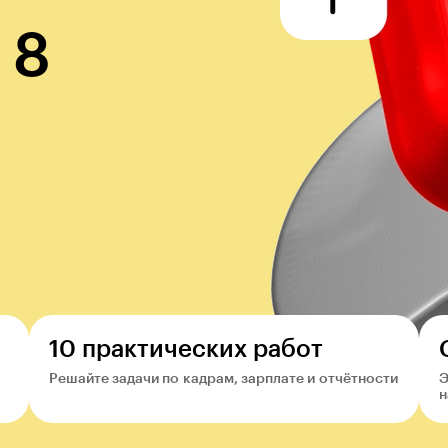
 8
10 практических работ
Решайте задачи по кадрам, зарплате и отчётности
Э
н