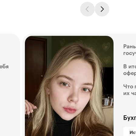
Рань
госу
себя
В ит
офер
Что 
их ч
Бух
Ис