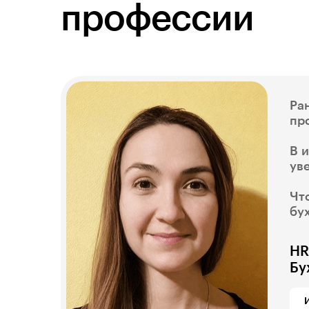
профессии
Ра
пр
В 
ув
Чт
бу
HR
Бу