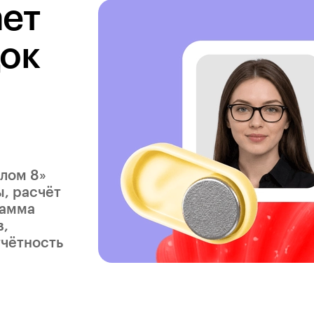
ает
док
алом 8»
, расчёт
рамма
в,
тчётность