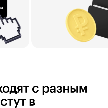
ходят с разным
стут в